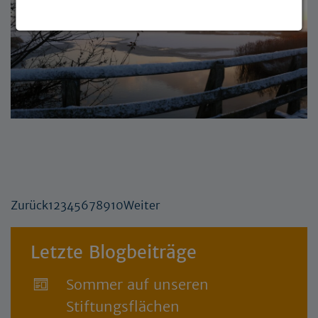
Zurück
1
2
3
4
5
6
7
8
9
10
Weiter
Letzte Blogbeiträge
Sommer auf unseren
Stiftungsflächen