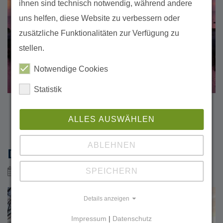
ihnen sind technisch notwendig, während andere
uns helfen, diese Website zu verbessern oder
zusätzliche Funktionalitäten zur Verfügung zu
stellen.
Notwendige Cookies
Statistik
ALLES AUSWÄHLEN
ABLEHNEN
DIE WUNDER DES WINTERS
SPEICHERN
01.12.2023
Insel Koos
Insel Koos
Details anzeigen
Impressum
|
Datenschutz