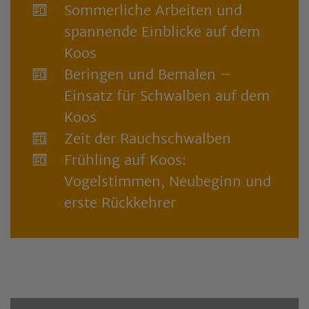
Sommerliche Arbeiten und
spannende Einblicke auf dem
Koos
Beringen und Bemalen –
Einsatz für Schwalben auf dem
Koos
Zeit der Rauchschwalben
Frühling auf Koos:
Vogelstimmen, Neubeginn und
erste Rückkehrer