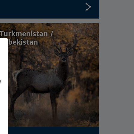
Turkmenistan /
Usbekistan
u