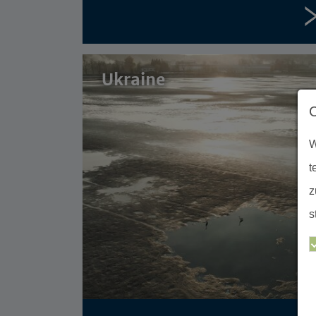
Ukraine
W
t
z
s