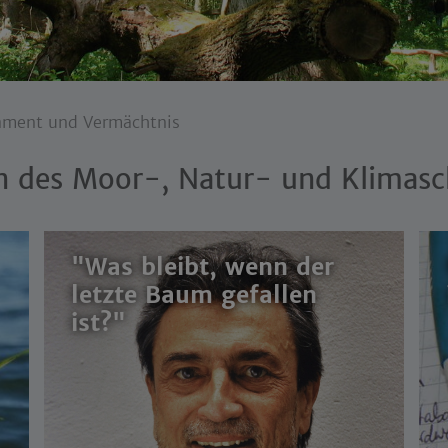
ament und Vermächtnis
n des Moor-, Natur- und Klimasc
"Was bleibt, wenn der
letzte Baum gefallen
ist?"