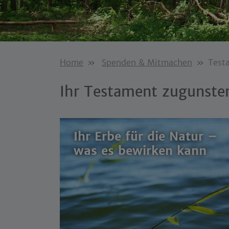
Home
Spenden & Mitmachen
Test
Ihr Testament zugunste
Ihr Erbe für die Natur –
was es bewirken kann