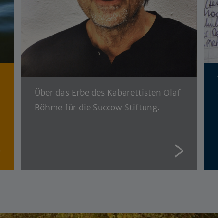
Über das Erbe des Kabarettisten Olaf
Böhme für die Succow Stiftung.