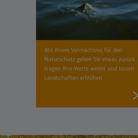
Mit Ihrem Vermächtnis für den
Naturschutz geben Sie etwas zurück,
tragen Ihre Werte weiter und lassen
Landschaften erblühen