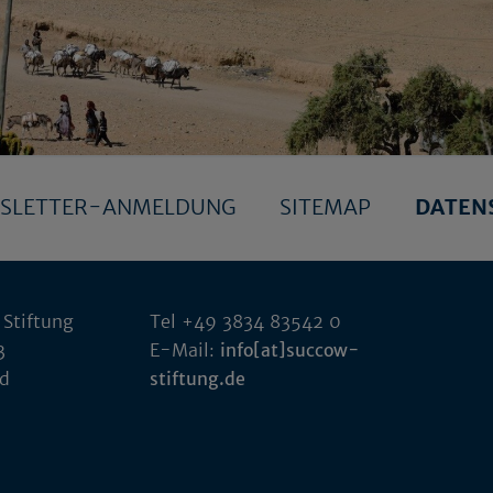
SLETTER-ANMELDUNG
SITEMAP
DATEN
 Stiftung
Tel +49 3834 83542 0
3
E-Mail:
info[at]succow-
ld
stiftung.de