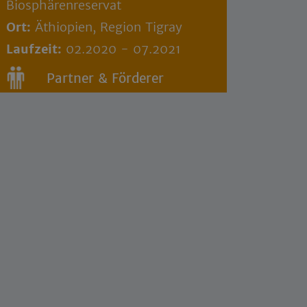
Biosphärenreservat
Ort:
Äthiopien, Region Tigray
Laufzeit:
02.2020 - 07.2021
Partner & Förderer