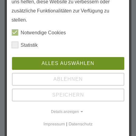
Juli (1)
uns helfen, diese Website zu verbessern oder
Juni (2)
zusätzliche Funktionalitäten zur Verfügung zu
Mai (1)
stellen.
April (1)
Notwendige Cookies
März (2)
Statistik
Januar (2)
2025
ALLES AUSWÄHLEN
Oktober (1)
September (2)
ABLEHNEN
August (2)
Juli (2)
SPEICHERN
Juni (1)
Details anzeigen
Mai (2)
April (2)
Impressum
|
Datenschutz
März (1)