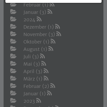
Februar (1)
Januar (3)
2024
Dezember (1)
November (3)
Oktober (1)
August (1)
Juli (3)
Mai (3)
April (3)
März (1)
Februar (2)
Januar (1)
2023