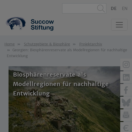
DE
EN
Home
Schutzgebiete & Biosphäre
Projektarchiv
Georgien: Biosphärenreservate als Modellregionen für nachhaltige
Entwicklung
Biosphärenreservate als
Modellregionen für nachhaltige
Entwicklung