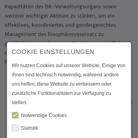
Kapazitäten des BR-Verwaltungsorgans sowie
weiterer wichtiger Akteure zu stärken, um ein
effektives, koordiniertes und gendergerechtes
Management des Biosphärenreservats zu
gewährleisten und so seine Funktionen und Ziele zu
COOKIE EINSTELLUNGEN
erfüllen, die zur nachhaltigen Entwicklung der
Region beitragen.
Wir nutzen Cookies auf unserer Website. Einige von
ihnen sind technisch notwendig, während andere
Im Rahmen des Projekts wurden bedeutende
uns helfen, diese Website zu verbessern oder
konkrete Ergebnisse erzielt:
zusätzliche Funktionalitäten zur Verfügung zu
Entwicklung und Durchführung eines
stellen.
umfassenden Schulungskonzepts durch die MSF
mit Fachworkshops für lokale Akteur*innen zur
Notwendige Cookies
Stärkung partizipativer und effektiver
Statistik
Managementstrukturen