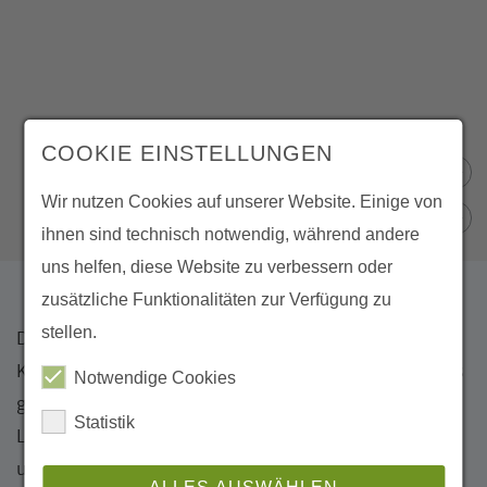
COOKIE EINSTELLUNGEN
Wir nutzen Cookies auf unserer Website. Einige von
ihnen sind technisch notwendig, während andere
uns helfen, diese Website zu verbessern oder
zusätzliche Funktionalitäten zur Verfügung zu
stellen.
Das Projekt analysiert, wieviel organischer
Kohlenstoff (C) in Schwarzerden in Form von Humus
Notwendige Cookies
gebunden ist, wie der Humusgehalt von der
Statistik
Landnutzung und Art der Bewirtschaftung abhängt
und was die Hauptursachen der Bodendegradation