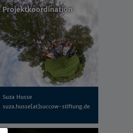
Projektkoordination
Suza Husse
suza.husse[at]succow-stiftung.de