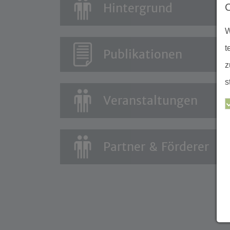
Hintergrund
W
t
Publikationen
z
s
Veranstaltungen
Partner & Förderer