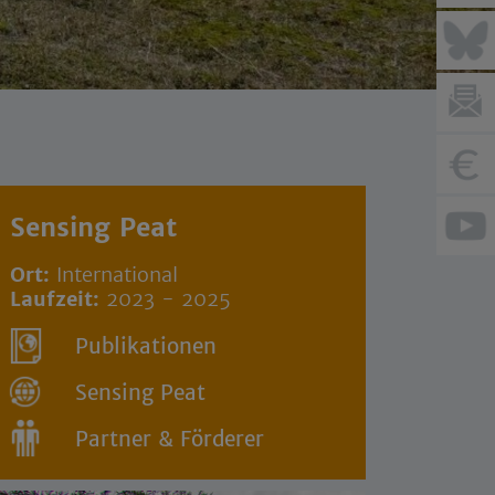
Sensing Peat
Ort:
International
Laufzeit:
2023 - 2025
Publikationen
Sensing Peat
Partner & Förderer