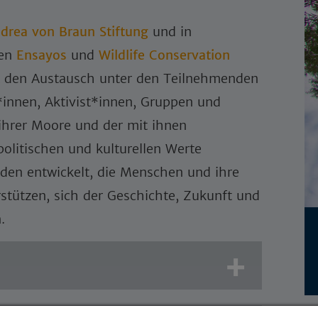
drea von Braun Stiftung
und in
nen
Ensayos
und
Wildlife Conservation
at den Austausch unter den Teilnehmenden
r*innen, Aktivist*innen, Gruppen und
n ihrer Moore und der mit ihnen
olitischen und kulturellen Werte
en entwickelt, die Menschen und ihre
rstützen, sich der Geschichte, Zukunft und
n.