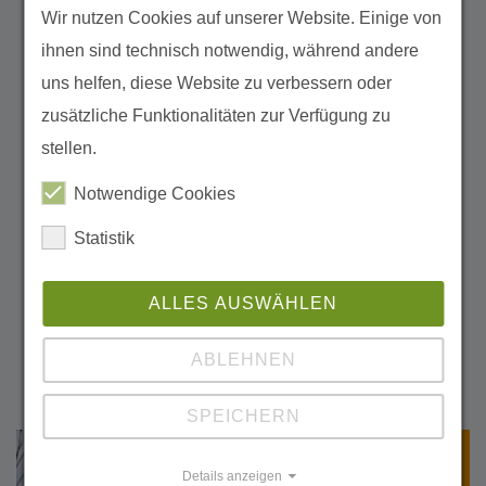
Wir nutzen Cookies auf unserer Website. Einige von
vergessenen und doch so wichtigen Moore,
ihnen sind technisch notwendig, während andere
einsetzt. Dieses Engagement für den Schutz
uns helfen, diese Website zu verbessern oder
unserer Lebensgrundlagen hier und in
zusätzliche Funktionalitäten zur Verfügung zu
anderen Ländern kommt uns allen zugute
stellen.
und sollte noch weit mehr Unterstützung
erfahren!"
Notwendige Cookies
Statistik
Heike Wolff
ALLES AUSWÄHLEN
Unterstützerin der Succow Stiftung der ersten
ABLEHNEN
Stunde
SPEICHERN
Details anzeigen