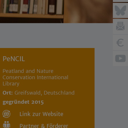
PeNCIL
Peatland and Nature
Conservation International
Library
Ort:
Greifswald, Deutschland
gegründet 2015
Link zur Website
Partner & Förderer