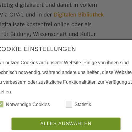
tig digitalisiert und damit in vollem
 Via OPAC und in der
Digitalen Bibliothek
gitalisate kostenfrei online oder als
für Bildung, Wissenschaft und Kultur
 Digitalisierung.
COOKIE EINSTELLUNGEN
lt es auch in ungewöhnlichen Formaten
ir nutzen Cookies auf unserer Website. Einige von ihnen sind
Literaturabenden
erzählt Hans Joosten
echnisch notwendig, während andere uns helfen, diese Website
 ihre Zeit und das Moor!
u verbessern oder zusätzliche Funktionalitäten zur Verfügung z
r Bibliothek:
tellen.
Notwendige Cookies
Statistik
ALLES AUSWÄHLEN