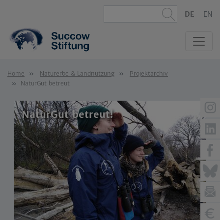
DE
EN
Home
Naturerbe & Landnutzung
Projektarchiv
NaturGut betreut
NaturGut betreut!