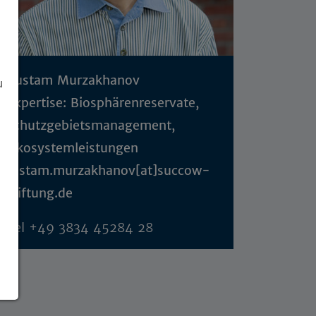
Rustam Murzakhanov
u
Expertise: Biosphärenreservate,
Schutzgebietsmanagement,
Ökosystemleistungen
rustam.murzakhanov[at]succow-
stiftung.de
Tel
+49 3834 45284 28