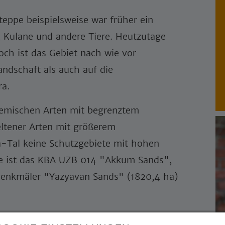
eppe beispielsweise war früher ein
, Kulane und andere Tiere. Heutzutage
noch ist das Gebiet nach wie vor
andschaft als auch auf die
ora.
demischen Arten mit begrenztem
eltener Arten mit größerem
a-Tal keine Schutzgebiete mit hohen
te ist das KBA UZB 014 "Akkum Sands",
rdenkmäler "Yazyavan Sands" (1820,4 ha)
t.
einzigartige Flora und Fauna der