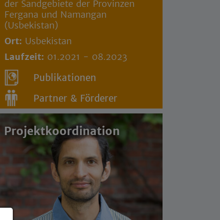
der Sandgebiete der Provinzen
Fergana und Namangan
(Usbekistan)
Ort:
Usbekistan
Laufzeit:
01.2021 - 08.2023
Publikationen
Partner & Förderer
Projektkoordination