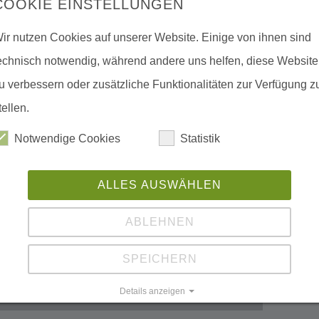
COOKIE EINSTELLUNGEN
na und Namangan untersucht, um deren
s Projekts entdeckten die
ir nutzen Cookies auf unserer Website. Einige von ihnen sind
 (
Alsophylax ferganensis
und
Alsophylax
echnisch notwendig, während andere uns helfen, diese Website
u verbessern oder zusätzliche Funktionalitäten zur Verfügung z
tellen.
nisterkabinetts Nr. 171 vom 31.05.2023
a-Tal mit einer Fläche von 100 000 ha im
Notwendige Cookies
Statistik
ng für das neu vorgeschlagene
ALLES AUSWÄHLEN
eam ausgearbeitet.
ABLEHNEN
SPEICHERN
Details anzeigen
Impressum
|
Datenschutz