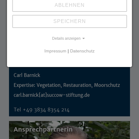
ABLEHNEN
SPEICHERN
Details anzeigen
Impressum
|
Datenschutz
Carl Barnick
Expertise: Vegetation, Restauration, Moorschutz
carl.barnick[at]succow-stiftung.de
Tel
+49 3834 8354 214
Ansprechpartnerin