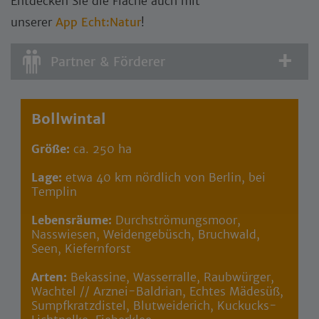
Entdecken Sie die Fläche auch mit
unserer
App Echt:Natur
!
Partner & Förderer
Bollwintal
Größe:
ca. 250 ha
Lage:
etwa 40 km nördlich von Berlin, bei
Templin
Lebensräume:
Durchströmungsmoor,
Nasswiesen, Weidengebüsch, Bruchwald,
Seen, Kiefernforst
Arten:
Bekassine, Wasserralle, Raubwürger,
Wachtel // Arznei-Baldrian, Echtes Mädesüß,
Sumpfkratzdistel, Blutweiderich, Kuckucks-