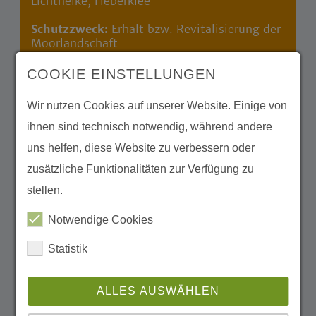
Lichtnelke, Fieberklee
Schutzzweck:
Erhalt bzw. Revitalisierung der
Moorlandschaft
Schutzgebiete:
Biosphärenreservat
COOKIE EINSTELLUNGEN
Schorfheide-Chorin, Naturschutzgebiet
"Bollwinwiesen/Großer Gollinsee",
Wir nutzen Cookies auf unserer Website. Einige von
Natura2000-/ FFH-
ihnen sind technisch notwendig, während andere
Gebiete „Bollwinwiesen/Großer Gollinsee"
und „Polsensee”
uns helfen, diese Website zu verbessern oder
zusätzliche Funktionalitäten zur Verfügung zu
Im Eigentum seit:
2004 als "Nationales
Naturerbe" aus Bundeseigentum übertragen
stellen.
Partner & Förderer
Notwendige Cookies
Statistik
Ansprechpartner
ALLES AUSWÄHLEN