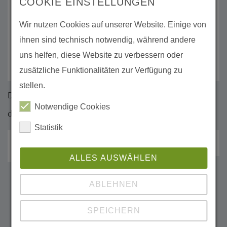
COOKIE EINSTELLUNGEN
Wir nutzen Cookies auf unserer Website. Einige von
ihnen sind technisch notwendig, während andere
uns helfen, diese Website zu verbessern oder
zusätzliche Funktionalitäten zur Verfügung zu
stellen.
Das Succow & Knapp Seminar 2025 wird ermöglicht
Notwendige Cookies
durch:
Statistik
ALLES AUSWÄHLEN
ABLEHNEN
Succow & Knapp Seminar 2026
SPEICHERN