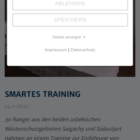
ABLEHNEN
SPEICHERN
Details anzeigen
Impressum
|
Datenschutz
SMARTES TRAINING
04.11.2022
30 Ranger aus den beiden usbekischen
Wüstenschutzgebieten Saigachy und Südustjurt
nahmen an einem Training zur Einführung von