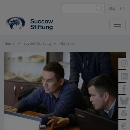
DE
EN
Home
Succow Stiftung
Aktuelles