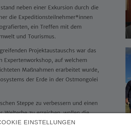
tand neben einer Exkursion durch die
her die Expeditionsteilnehmer*innen
tografierten, ein Treffen mit dem
Umwelt und Tourismus.
rgreifenden Projektaustauschs war das
in Expertenworkshop, auf welchem
richteten Maßnahmen erarbeitet wurde,
kosystems der Erde in der Ostmongolei
schen Steppe zu verbessern und einen
s Welterbe zu erreichen, wollen die
as Ministerium für Umwelt und Tourismus
COOKIE EINSTELLUNGEN