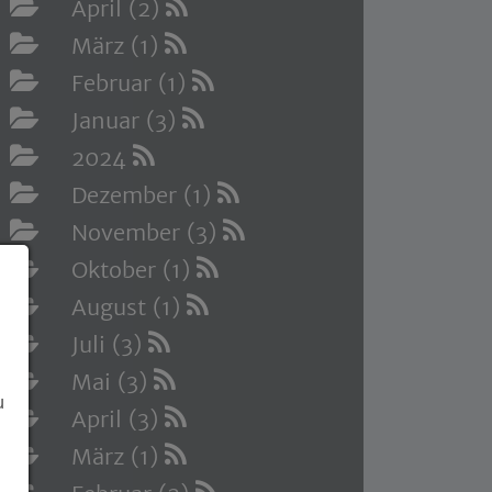
April (2)
März (1)
Februar (1)
Januar (3)
2024
Dezember (1)
November (3)
Oktober (1)
August (1)
Juli (3)
Mai (3)
u
April (3)
März (1)