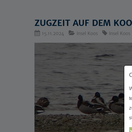
ZUGZEIT AUF DEM KO
15.11.2024
Insel Koos
Insel Koos
W
t
z
s