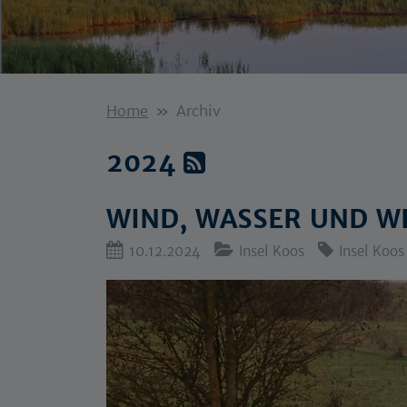
Home
Archiv
2024
WIND, WASSER UND W
10.12.2024
Insel Koos
Insel Koos