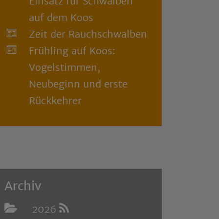
Einsatz für Schwalben
auf dem Koos
Zeit der Rauchschwalben
Frühling auf Koos:
Vogelstimmen,
Neubeginn und erste
Rückkehrer
Archiv
2026