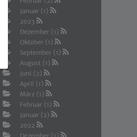
Februar (2)
Januar (1)
2023
Dezember (1)
Oktober (1)
September (1)
August (1)
Juni (2)
April (1)
März (1)
Februar (1)
Januar (2)
2022
Dezember (1)