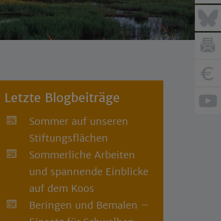
Letzte Blogbeiträge
Sommer auf unseren
Stiftungsflächen
Sommerliche Arbeiten
und spannende Einblicke
auf dem Koos
Beringen und Bemalen –