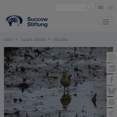
DE
EN
Home
Succow Stiftung
Aktuelles