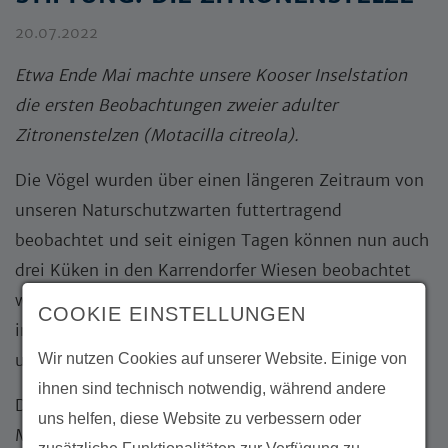
20.07.2022
Etwa Ende Mai machte unsere Kooser Inselstation
die ersten Beobachtungen zweier adulter
Zitronenstelzen (Motacilla citreola).
Die Vögel wurden über einen längeren Zeitraum von
unseren Naturschutzwarten futtertragend
beobachtet und seit einigen Tagen können nun auch
drei Küken in den Karrendorfer Wiesen beobachtet
werden. Dies ist eine sehr beeindruckende Sichtung
COOKIE EINSTELLUNGEN
im Naturschutzgebiet, welche Ornithologen aus Nah
Wir nutzen Cookies auf unserer Website. Einige von
und Fern anzieht.
ihnen sind technisch notwendig, während andere
Die
Karrendorfer Wiesen
bei Greifswald waren bis
uns helfen, diese Website zu verbessern oder
Mitte des 20.Jahrhunderts artenreiche Salzwiesen