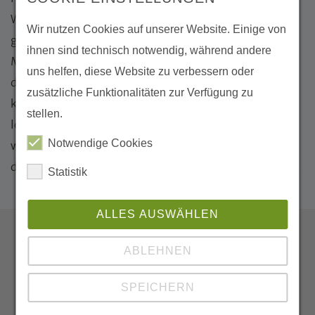
Wärme; stofflich: z.B. Dämmstoffe) aufgebaut und
Wir nutzen Cookies auf unserer Website. Einige von
gefestigt werden. Die Region Greifswald als
ihnen sind technisch notwendig, während andere
Modellgebiet ist besonders geeignet, da auf
uns helfen, diese Website zu verbessern oder
der
Greifswalder Agrarinitiative
aufgebaut werden
zusätzliche Funktionalitäten zur Verfügung zu
kann. Bereits bestehende Kooperationen sollen mit
stellen.
lokalen Akteur*innen intensiviert und ausgebaut
Notwendige Cookies
werden. Weitere Synergieeffekte ergeben sich mit
der städtisch-universitären
Initiative Sauberer Ryck
.
Statistik
ALLES AUSWÄHLEN
ABLEHNEN
SPEICHERN