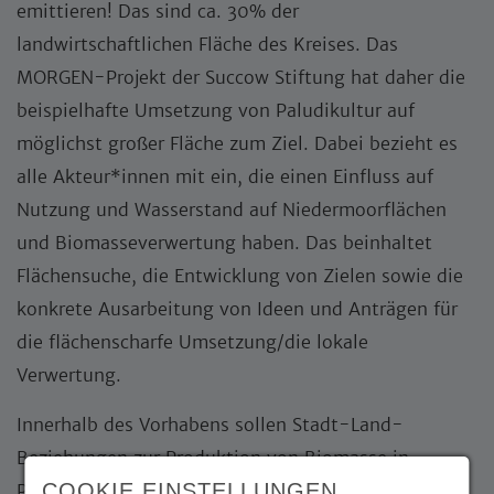
emittieren! Das sind ca. 30% der
landwirtschaftlichen Fläche des Kreises. Das
MORGEN-Projekt der Succow Stiftung hat daher die
beispielhafte Umsetzung von Paludikultur auf
möglichst großer Fläche zum Ziel. Dabei bezieht es
alle Akteur*innen mit ein, die einen Einfluss auf
Nutzung und Wasserstand auf Niedermoorflächen
und Biomasseverwertung haben. Das beinhaltet
Flächensuche, die Entwicklung von Zielen sowie die
konkrete Ausarbeitung von Ideen und Anträgen für
die flächenscharfe Umsetzung/die lokale
Verwertung.
Innerhalb des Vorhabens sollen Stadt-Land-
Beziehungen zur Produktion von Biomasse in
COOKIE EINSTELLUNGEN
Paludikultur und deren Verwertung (energetisch: