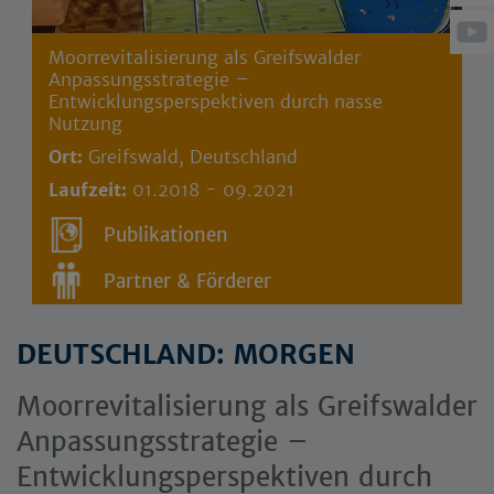
Moorrevitalisierung als Greifswalder
Anpassungsstrategie –
Entwicklungsperspektiven durch nasse
Nutzung
Ort:
Greifswald, Deutschland
Laufzeit:
01.2018 - 09.2021
Publikationen
Partner & Förderer
DEUTSCHLAND: MORGEN
Moorrevitalisierung als Greifswalder
Anpassungsstrategie –
Entwicklungsperspektiven durch