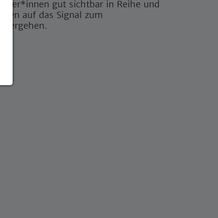
eiber*innen gut sichtbar in Reihe und
rten auf das Signal zum
eitergehen.