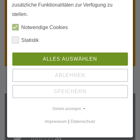
Einsatz für Schwalben auf dem
zusätzliche Funktionalitäten zur Verfügung zu
Koos
stellen.
Zeit der Rauchschwalben
Notwendige Cookies
Frühling auf Koos:
Vogelstimmen, Neubeginn und
Statistik
erste Rückkehrer
ALLES AUSWÄHLEN
ABLEHNEN
SPEICHERN
Archiv
Details anzeigen
2026
Impressum
|
Datenschutz
Juli (1)
Juni (2)