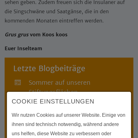
sehen geben. Zudem freuen sich die Insulaner auf
die Singschwäne und Saatgänse, die in den
kommenden Monaten eintreffen werden.
Grus grus
vom Koos koos
Euer Inselteam
Letzte Blogbeiträge
Sommer auf unseren
Stiftungsflächen
Sommerliche Arbeiten und
COOKIE EINSTELLUNGEN
spannende Einblicke auf dem
Wir nutzen Cookies auf unserer Website. Einige von
Koos
ihnen sind technisch notwendig, während andere
Beringen und Bemalen –
uns helfen, diese Website zu verbessern oder