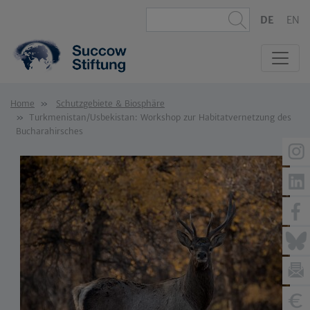
DE
EN
Home
Schutzgebiete & Biosphäre
Turkmenistan/Usbekistan: Workshop zur Habitatvernetzung des
Bucharahirsches