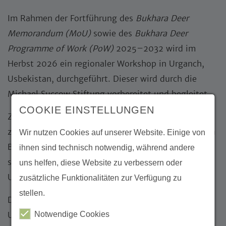
Im Rahmen der Fortführung des
Bukhara Deer
Memorandum (MoU)
sowie des
Bukhara Deer
Programme of Work (PoW)
2025–2032 wird im
Herbst 2026 ein regionaler Workshop in Urganch,
Usbekistan, durchgeführt. Dieser wird durch die
Michael Succow Stiftung vorbereitet und begleitet.
COOKIE EINSTELLUNGEN
Ziel des Workshops ist die Entwicklung eines Plans
zur Verbesserung der Lebensraumvernetzung für den
Wir nutzen Cookies auf unserer Website. Einige von
Bucharahirsch (
Cervus hanglu bactrianus
). Dieser
ihnen sind technisch notwendig, während andere
soll gegebenenfalls auch Maßnahmen zur
uns helfen, diese Website zu verbessern oder
Umsiedlung von Tieren berücksichtigen.
zusätzliche Funktionalitäten zur Verfügung zu
stellen.
Darüber hinaus sollen der finanzielle Bedarf für die
Notwendige Cookies
Umsetzung der Maßnahmen ermittelt sowie ein