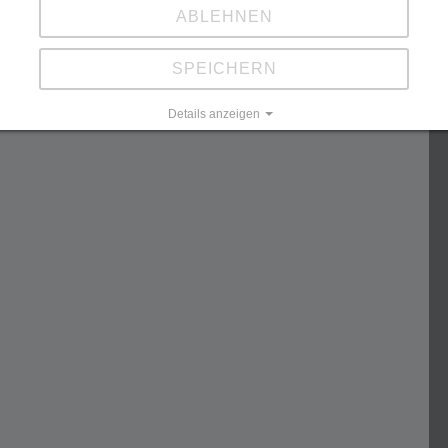
ABLEHNEN
SPEICHERN
Details anzeigen
Impressum
|
Datenschutz