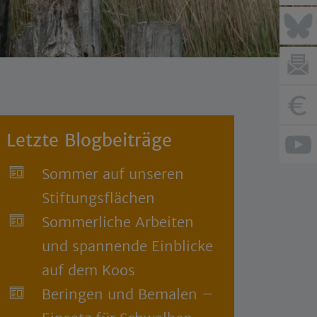
Letzte Blogbeiträge
Sommer auf unseren
Stiftungsflächen
Sommerliche Arbeiten
und spannende Einblicke
auf dem Koos
Beringen und Bemalen –