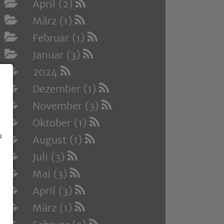
April (2)
März (1)
Februar (1)
Januar (3)
2024
Dezember (1)
November (3)
Oktober (1)
u
August (1)
Juli (3)
Mai (3)
April (3)
März (1)