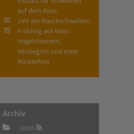
Einsatz für Schwalben
auf dem Koos
Zeit der Rauchschwalben
Frühling auf Koos:
Vogelstimmen,
Neubeginn und erste
Rückkehrer
Archiv
2026