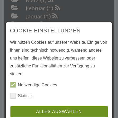
März (1)
Februar (1)
Januar (3)
2024
COOKIE EINSTELLUNGEN
Dezember (1)
November (3)
Wir nutzen Cookies auf unserer Website. Einige von
Oktober (1)
ihnen sind technisch notwendig, während andere
August (1)
uns helfen, diese Website zu verbessern oder
Juli (3)
zusätzliche Funktionalitäten zur Verfügung zu
Mai (3)
stellen.
April (3)
Notwendige Cookies
März (1)
Statistik
Februar (2)
Januar (1)
ALLES AUSWÄHLEN
2023