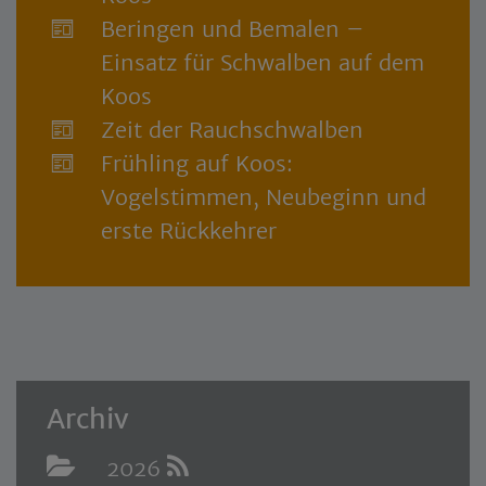
Beringen und Bemalen –
Einsatz für Schwalben auf dem
Koos
Zeit der Rauchschwalben
Frühling auf Koos:
Vogelstimmen, Neubeginn und
erste Rückkehrer
Archiv
2026