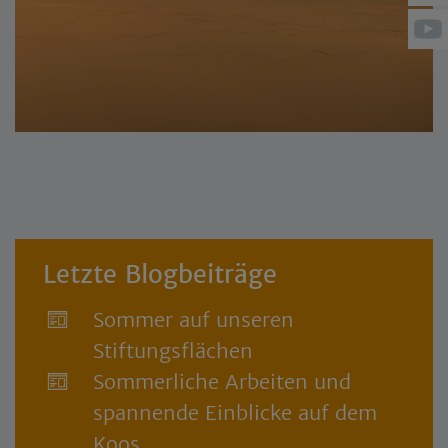
Letzte Blogbeiträge
Sommer auf unseren
Stiftungsflächen
Sommerliche Arbeiten und
spannende Einblicke auf dem
Koos