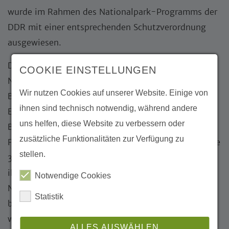
wurde im Rahmen des Nationalpark-Programms der
DDR mit einer entsprechenden Schutzverordnung
ausgewiesen.
Die Stiftung ist im Gebiet mit eigenen
COOKIE EINSTELLUNGEN
Naturerbeflächen in der Sernitzniederung und im
Wir nutzen Cookies auf unserer Website. Einige von
Bollwintal vertreten und dort aktiv an der
ihnen sind technisch notwendig, während andere
Entwicklung naturnaher Lebensräume beteiligt.
uns helfen, diese Website zu verbessern oder
Beide der naturschutzfachlich sehr wertvollen
zusätzliche Funktionalitäten zur Verfügung zu
Flächen liegen größtenteils innerhalb der Schutzzone
stellen.
3 (Landschaftsschutzgebiet) und müssten aufgrund
ihrer Bedeutung eigentlich auch als
Notwendige Cookies
Naturschutzgebiete ausgewiesen werden. Durch die
Statistik
bestehende, maßgeschneiderte Schutzverordnung
waren die Gebiete bislang dennoch hinreichend
ALLES AUSWÄHLEN