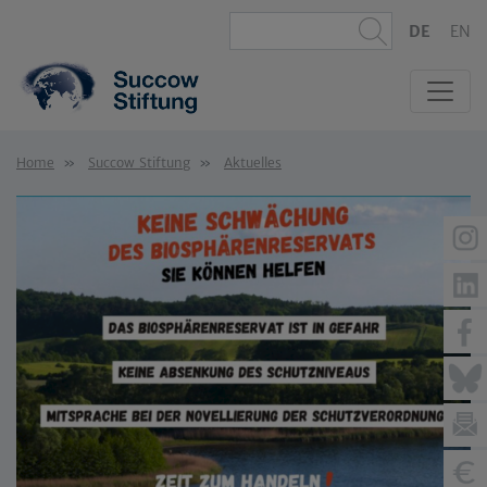
DE
EN
Home
Succow Stiftung
Aktuelles