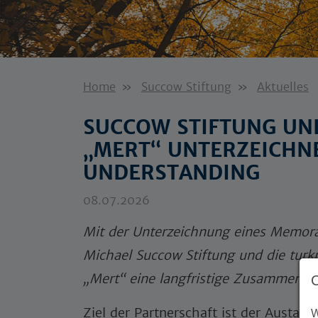
Home
Succow Stiftung
Aktuelles
SUCCOW STIFTUNG UN
„MERT“ UNTERZEICH
UNDERSTANDING
08.07.2026
Mit der Unterzeichnung eines Memor
Michael Succow Stiftung und die turk
„Mert“ eine langfristige Zusammenarb
Ziel der Partnerschaft ist der Austa
W