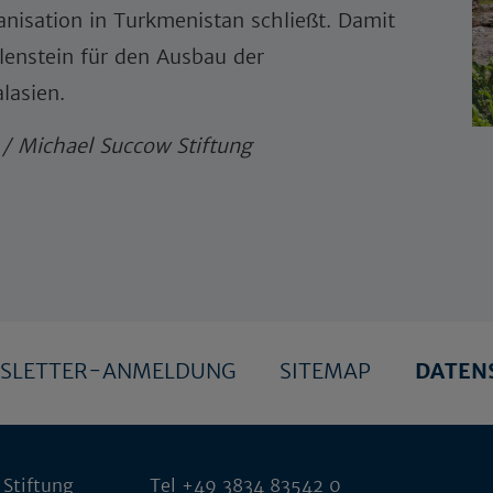
anisation in Turkmenistan schließt. Damit
ilenstein für den Ausbau der
lasien.
/ Michael Succow Stiftung
SLETTER-ANMELDUNG
SITEMAP
DATEN
 Stiftung
Tel +49 3834 83542 0