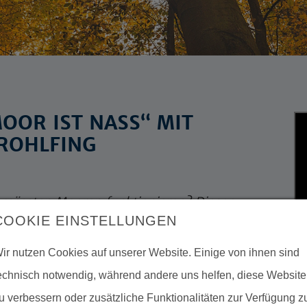
MOOR IST NASS“ MIT
 ROHLFING
rnässten Mooren funktionieren? Dieser
COOKIE EINSTELLUNGEN
in Moor ist nass" mit Christian Rohlfing
nburg-Vorpommern.
ir nutzen Cookies auf unserer Website. Einige von ihnen sind
echnisch notwendig, während andere uns helfen, diese Website
imaschutz gemeinsam mit
u verbessern oder zusätzliche Funktionalitäten zur Verfügung z
et werden können. Im Mittelpunkt steht der