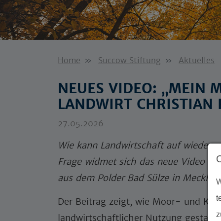
Home
Succow Stiftung
Aktuelles
NEUES VIDEO: „MEIN 
LANDWIRT CHRISTIAN
27.05.2026
Wie kann Landwirtschaft auf wiederve
Frage widmet sich das neue Video "Me
aus dem Polder Bad Sülze in Meckle
W
t
Der Beitrag zeigt, wie Moor- und Kl
z
landwirtschaftlicher Nutzung gestalt