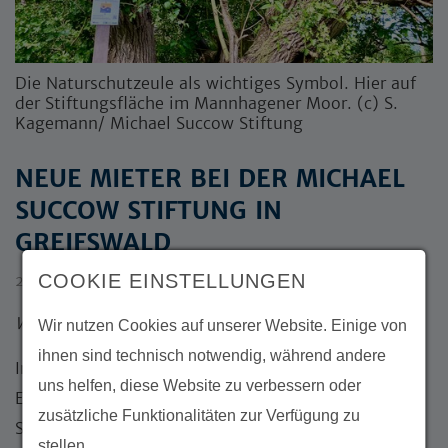
Die Naturschutzeule als wichtiges Symbol. Hier auf
der Stiftungsfläche im Mannhagener Moor. (c) S.
Kagemann/ Michael Succow Stiftung
NEUE MIETER BEI DER MICHAEL
SUCCOW STIFTUNG IN
GREIFSWALD
COOKIE EINSTELLUNGEN
22.08.2022
Waldohreulen gesichtet
Wir nutzen Cookies auf unserer Website. Einige von
ihnen sind technisch notwendig, während andere
In diesem Jahr haben sich neue Bewohner in der
uns helfen, diese Website zu verbessern oder
Ellernholzstraße 1/3, auch Sitz der Michael Succow
zusätzliche Funktionalitäten zur Verfügung zu
Stiftung, eingemietet. Um genau zu sein, diese
stellen.