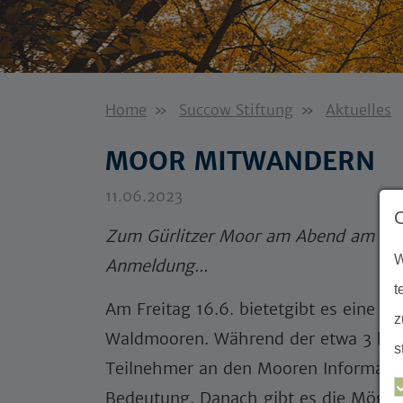
Home
Succow Stiftung
Aktuelles
MOOR MITWANDERN
11.06.2023
Zum Gürlitzer Moor am Abend am 16.6.
W
Anmeldung...
t
Am Freitag 16.6. bietetgibt es eine a
z
Waldmooren. Während der etwa 3 km 
s
Teilnehmer an den Mooren Informati
Bedeutung. Danach gibt es die Mögli