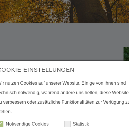
COOKIE EINSTELLUNGEN
 ab 17 Uhr - kostenfrei aber bitte mit
ir nutzen Cookies auf unserer Website. Einige von ihnen sind
echnisch notwendig, während andere uns helfen, diese Website
bendliche Wanderung zu den Gülitzer
u verbessern oder zusätzliche Funktionalitäten zur Verfügung z
langen Wanderung ab 17 Uhr erhalten die
tellen.
onen zu deren Entwicklung und
Notwendige Cookies
Statistik
chkeit zu Fragen und Gespräch bei einem