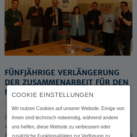
FÜNFJÄHRIGE VERLÄNGERUNG
DER ZUSAMMENARBEIT FÜR DEN
NATURSCHUTZ IN ZENTRALASIEN
COOKIE EINSTELLUNGEN
16.06.2026
Wir nutzen Cookies auf unserer Website. Einige von
Das Ministerium für Umweltschutz Turkmenistans
ihnen sind technisch notwendig, während andere
und die Michael Succow Stiftung (Deutschland)
uns helfen, diese Website zu verbessern oder
haben ihre Absichtserklärung (MoU) für die nächsten
zusätzliche Funktionalitäten zur Verfügung zu