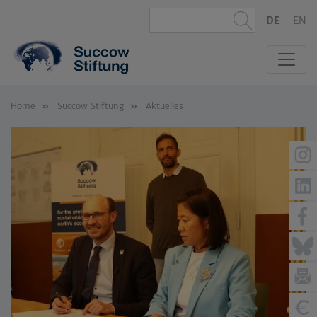
DE
EN
Home
Succow Stiftung
Aktuelles