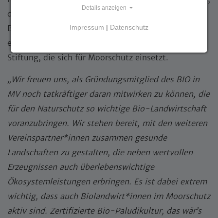
Details anzeigen
der sich seit vielen Jahren unter anderem mit der
Impressum
|
Datenschutz
BIO-Landpartie für die Förderung des Ökolandbaus
engagiert, sowie Dr. Nina Seifert von der Succow
Stiftung, die sich für Moorschutz einsetzt.
„Wir freuen uns, als Gründungsmitglied des BIO in
MV noch tatkräftiger daran mitwirken zu können, die
für den Naturschutz so wichtige Bio-Landwirtschaft
voranzubringen. Wir stehen bereit, mit den weiteren
Vereinspartner*innen zusammen gesunde
Landschaften zu gestalten, die neben wertvollen
Erzeugnissen auch überlebenswichtige
Ökosystemleistungen erbringen. Es ist dabei extrem
wichtig, dass auch Biolandwirt*innen im Moorschutz
aktiv sind. Zertifizierte Bio-Paludikultur, das wär’s