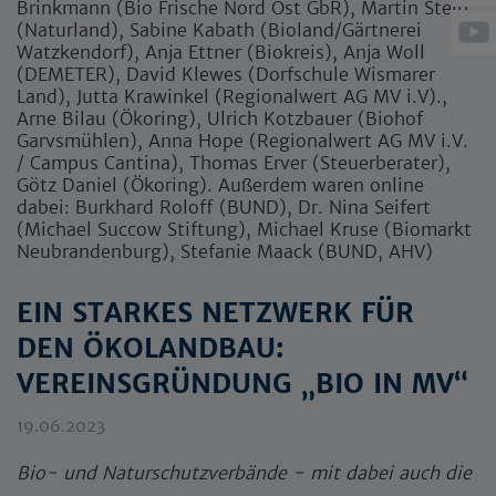
Brinkmann (Bio Frische Nord Ost GbR), Martin Stein
(Naturland), Sabine Kabath (Bioland/Gärtnerei
Watzkendorf), Anja Ettner (Biokreis), Anja Woll
(DEMETER), David Klewes (Dorfschule Wismarer
Land), Jutta Krawinkel (Regionalwert AG MV i.V).,
Arne Bilau (Ökoring), Ulrich Kotzbauer (Biohof
Garvsmühlen), Anna Hope (Regionalwert AG MV i.V.
/ Campus Cantina), Thomas Erver (Steuerberater),
Götz Daniel (Ökoring). Außerdem waren online
dabei: Burkhard Roloff (BUND), Dr. Nina Seifert
(Michael Succow Stiftung), Michael Kruse (Biomarkt
Neubrandenburg), Stefanie Maack (BUND, AHV)
EIN STARKES NETZWERK FÜR
DEN ÖKOLANDBAU:
VEREINSGRÜNDUNG „BIO IN MV“
19.06.2023
Bio- und Naturschutzverbände - mit dabei auch die