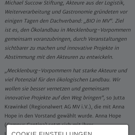
Michael Succow Stiftung, Akteure aus der Logistik,
Weiterverarbeitung und Gastronomie gründeten vor
einigen Tagen den Dachverband: „BIO in MV“. Ziel
ist es, den Ökolandbau in Mecklenburg-Vorpommern
gemeinsam voranzubringen, durch Veranstaltungen
sichtbarer zu machen und innovative Projekte in
Abstimmung mit den Akteuren zu entwickeln.
„Mecklenburg-Vorpommern hat starke Akteure und
viel Potenzial für den ökologischen Landbau. Wir
wollen sie besser vernetzen und gemeinsam
innovative Projekte auf den Weg bringen“,
so Jutta
Krawinkel (Regionalwert AG MV i.V.), die mit Anna
Hope in den Vorstand gewählt wurde. Anna Hope
(Campus Cantina) setzt sich mit ihrer
COOKIE EINSTELLUNGEN
Umstellungsberatung dafür ein, dass die von Cem