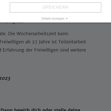
r:
SPEICHERN
ngt notwendig
Details anzeigen
amfähigkeit
Impressum
|
Datenschutz
ate. Die Wochenarbeitszeit kann
eiwilligen ab 27 Jahre ist Teilzeitarbeit
 Erfahrung der Freiwilligen sind weitere
 2023
 Dann bewirb dich oder stelle deine