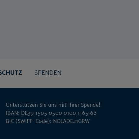
SCHUTZ
SPENDEN
Unterstützen Sie uns mit Ihrer Spende!
IBAN: DE39 1505 0500 0100 1165 66
BIC (SWIFT-Code): NOLADE21GRW