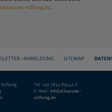
[at]succow-stiftung.de
.
SLETTER-ANMELDUNG
SITEMAP
DATEN
 Stiftung
Tel +49 3834 83542 0
3
E-Mail:
info[at]succow-
ld
stiftung.de