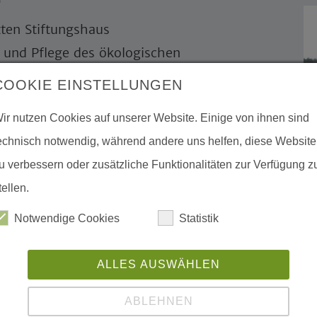
en Stiftungshaus
g und Pflege des ökologischen
COOKIE EINSTELLUNGEN
ir nutzen Cookies auf unserer Website. Einige von ihnen sind
den stiftungseigenen Flächen in
echnisch notwendig, während andere uns helfen, diese Website
ung beim Unterhalt von Themenwegen,
u verbessern oder zusätzliche Funktionalitäten zur Verfügung z
en von künstlich angelegten
tellen.
ion und Durchführung von Veranstaltungen
Notwendige Cookies
Statistik
rwaltung von Naturschutzprojekten
Exkursionen und Feldarbeit in einzelnen
ALLES AUSWÄHLEN
enburg und Mecklenburg-Vorpommern
ABLEHNEN