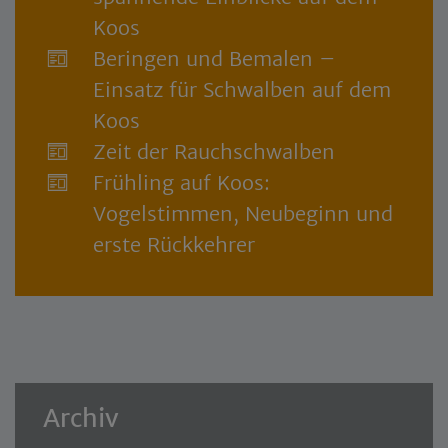
Koos
Beringen und Bemalen –
Einsatz für Schwalben auf dem
Koos
Zeit der Rauchschwalben
Frühling auf Koos:
Vogelstimmen, Neubeginn und
erste Rückkehrer
Archiv