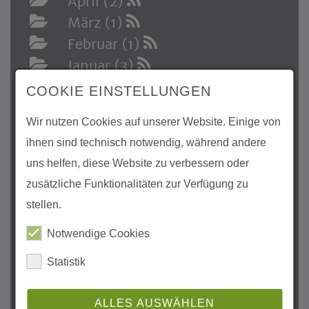
April (2)
März (1)
Februar (1)
Januar (3)
2024
COOKIE EINSTELLUNGEN
Dezember (1)
Wir nutzen Cookies auf unserer Website. Einige von
November (3)
ihnen sind technisch notwendig, während andere
Oktober (1)
uns helfen, diese Website zu verbessern oder
August (1)
zusätzliche Funktionalitäten zur Verfügung zu
Juli (3)
stellen.
Mai (3)
Notwendige Cookies
April (3)
März (1)
Statistik
Februar (2)
Januar (1)
ALLES AUSWÄHLEN