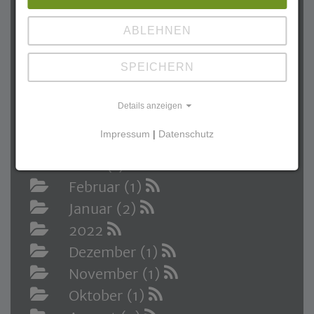
2023
ABLEHNEN
Dezember (1)
Oktober (1)
SPEICHERN
September (1)
August (1)
Details anzeigen
Juni (2)
Impressum
|
Datenschutz
April (1)
März (1)
Februar (1)
Januar (2)
2022
Dezember (1)
November (1)
Oktober (1)