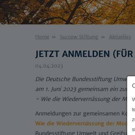
Home
Succow Stiftung
Aktuelles
JETZT ANMELDEN (FÜR
04.04.2023
Die Deutsche Bundesstiftung Umwelt
am 1. Juni 2023 gemeinsam ein zur K
- Wie die Wiedervernässung der Moor
W
t
Anmeldungen zur gemeinsamen Konf
z
Wie die Wiedervernässung der Moore 
s
Bundesstiftung Umwelt und Greifswa