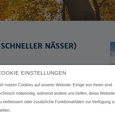
 SCHNELLER NÄSSER)
 und das Greifswald Moor Centrum laden
COOKIE EINSTELLUNGEN
onferenz „Moorklimaschutz beschleunigen
e in die Fläche kommt“.
ir nutzen Cookies auf unserer Website. Einige von ihnen sind
echnisch notwendig, während andere uns helfen, diese Website
erenz
Moorklimaschutz beschleunigen! -
u verbessern oder zusätzliche Funktionalitäten zur Verfügung z
in die Fläche kommt
. von Deutscher
tellen.
ld Moor Centrum, in dem die Succow