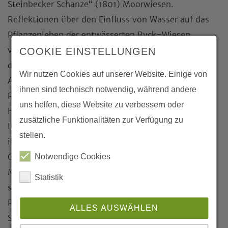
Steinbecker Schanze“ (1801) Moorwiesen.
Reflektionen über den Einfluss von Wasser auf das
Pflanzenleben der entwässerten Ryck-Wiesen
verarbeitete Tübke in Videoarbeiten, in denen Schiff
COOKIE EINSTELLUNGEN
die Hauptrolle spielt, sowie Skulpturen, die auf
Wir nutzen Cookies auf unserer Website. Einige von
Abdrücken von Schwarzerlenkörpern basierten. Die
ihnen sind technisch notwendig, während andere
Pflanzen versteht die Künstlerin als wirkmächtige
uns helfen, diese Website zu verbessern oder
Handelnde, die Ökosysteme formen und
zusätzliche Funktionalitäten zur Verfügung zu
Lebensräume mitgestalten und reaktiviert zugleich
stellen.
ihre fantastischen Verwandlungen und
Geisterhaftigkeit aus historischen Sagen und
Notwendige Cookies
Mythen. Darbys präsentierte auf langen Tischen
Statistik
skulpturale Spanplattenreliefs aus Fasern von
Paludikulturpflanzen wie Schilf, Rohrglanzgras und
ALLES AUSWÄHLEN
Segge. In den Reliefs verarbeitet sie ihre