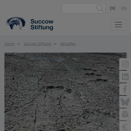
DE
EN
Home
Succow Stiftung
Aktuelles