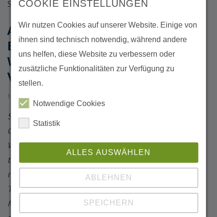
COOKIE EINSTELLUNGEN
Succow Stiftung /F. Frucht
Wir nutzen Cookies auf unserer Website. Einige von
AN DER SERNITZ ROLLEN DIE
ihnen sind technisch notwendig, während andere
BAGGER: TOMOOROW
uns helfen, diese Website zu verbessern oder
WIEDERVERNÄSSUNG GEHT
zusätzliche Funktionalitäten zur Verfügung zu
VORAN
stellen.
18.02.2026
Notwendige Cookies
Sernitz-Torfwiesen werden wieder nass. Bei
Statistik
Greiffenberg (Angermünde) gehen die Arbeiten zur
Wiedervernässung der Torfwiesen im Rahmen von
ALLES AUSWÄHLEN
toMOORow in die nächste Runde. Ziel ist es, den
natürlichen Wasserhaushalt zu reaktivieren, damit
ABLEHNEN
Treibhausgasemissionen aus trockengelegten
SPEICHERN
Mooren zu senken und die Grundlage für eine