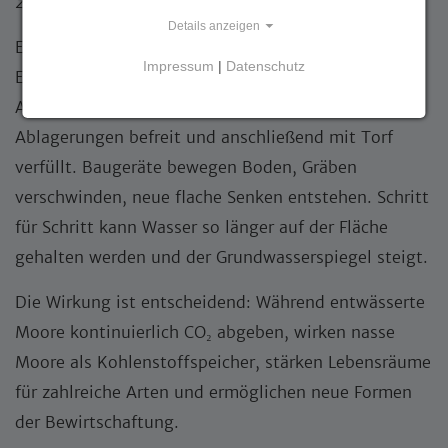
zukünftige Paludikultur zu schaffen.
Details anzeigen
Ein Moor wird wieder nass, wenn alte
Impressum
|
Datenschutz
Entwässerungsstrukturen zurückgebaut werden.
Aktuell werden deshalb Gräben von Pflanzen und
Ablagerungen befreit und anschließend mit Torf
verfüllt. Baugeräte bewegen Boden, Gräben
verschwinden, neue flache Senken entstehen. Schritt
für Schritt kann Wasser so länger auf der Fläche
gehalten werden und der Grundwasserspiegel steigt.
Die Wirkung ist entscheidend: Während entwässerte
Moore kontinuierlich CO₂ abgeben, wirken nasse
Moore als Kohlenstoffspeicher, stärken Lebensräume
für zahlreiche Arten und ermöglichen neue Formen
der Bewirtschaftung.