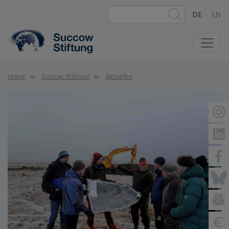
DE
EN
Home
Succow Stiftung
Aktuelles