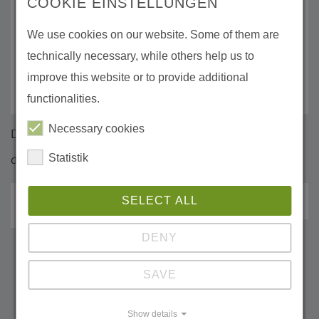
COOKIE EINSTELLUNGEN
We use cookies on our website. Some of them are
technically necessary, while others help us to
improve this website or to provide additional
functionalities.
Necessary cookies
Das Succow & Knapp Seminar 2025 wird ermöglicht
Statistik
durch:
SELECT ALL
DENY
SAVE
Succow & Knapp Seminar 2026
Show details