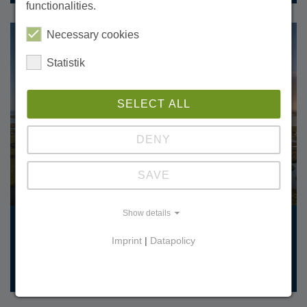
functionalities.
Necessary cookies
Statistik
SELECT ALL
DENY
SAVE
Show details
Sat 29. Aug 2026
| Time Begin: 10:00
Imprint
|
Datapolicy
Führung durch die Karrendorfer
Wiesen