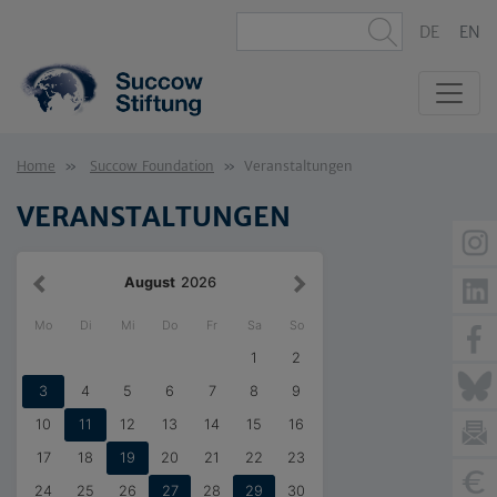
DE
EN
Home
Succow Foundation
Veranstaltungen
VERANSTALTUNGEN
August
2026
Mo
Di
Mi
Do
Fr
Sa
So
1
2
3
4
5
6
7
8
9
10
11
12
13
14
15
16
17
18
19
20
21
22
23
24
25
26
27
28
29
30