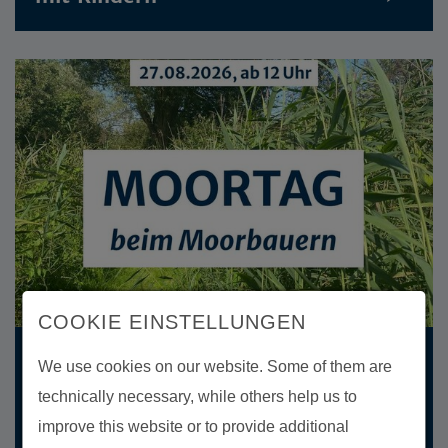
COOKIE EINSTELLUNGEN
Thu 27. Aug 2026
| Time Begin: 12:00
We use cookies on our website. Some of them are
Moortag beim Moorbauern in
technically necessary, while others help us to
Malchin
improve this website or to provide additional