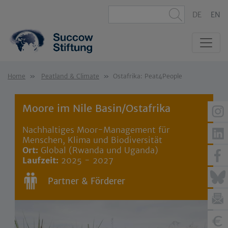
DE
EN
Home
Peatland & Climate
Ostafrika: Peat4People
Moore im Nile Basin/Ostafrika
Nachhaltiges Moor-Management für
Menschen, Klima und Biodiversität
Ort:
Global (Rwanda und Uganda)
Laufzeit:
2025 - 2027
Partner & Förderer