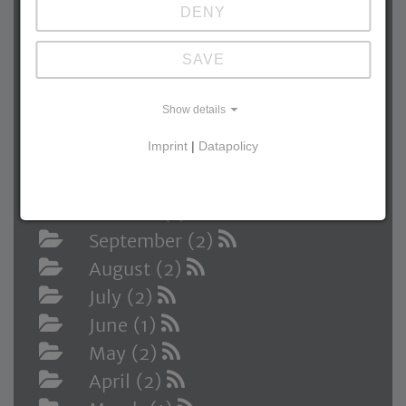
July (1)
DENY
June (2)
SAVE
May (1)
April (1)
Show details
March (2)
Imprint
|
Datapolicy
January (2)
2025
October (1)
September (2)
August (2)
July (2)
June (1)
May (2)
April (2)