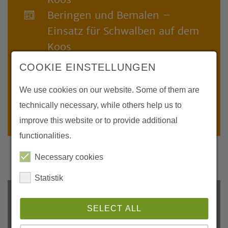
Beringen und Bemalen –
Einsatz für Schwalben auf dem
Koos
Zeit der Rauchschwalben
COOKIE EINSTELLUNGEN
Frühling auf Koos:
We use cookies on our website. Some of them are
Vogelstimmen, Neubeginn und
technically necessary, while others help us to
erste Rückkehrer
improve this website or to provide additional
functionalities.
Necessary cookies
Statistik
Archive
SELECT ALL
2026