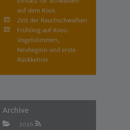
Einsatz für Schwalben
auf dem Koos
Zeit der Rauchschwalben
Frühling auf Koos:
Vogelstimmen,
Neubeginn und erste
Rückkehrer
Archive
2026