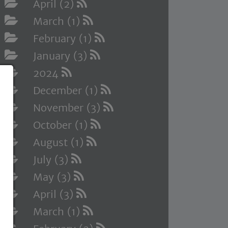
April (2)
March (1)
February (1)
January (3)
2024
December (1)
November (3)
October (1)
August (1)
July (3)
May (3)
April (3)
March (1)