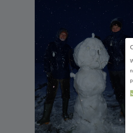
W
n
p