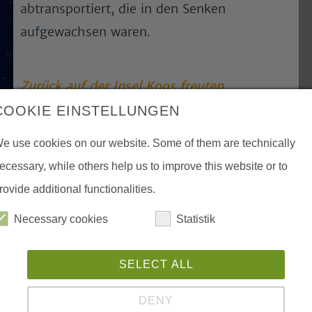
abtransportiert, die in den Senken
aufgewachsen waren.
Zurück auf der Insel Koos freuten
wir uns über den ersten Schnee des
COOKIE EINSTELLUNGEN
Jahres.
e use cookies on our website. Some of them are technically
ecessary, while others help us to improve this website or to
rovide additional functionalities.
Und außerdem:
Im Dezember
Necessary cookies
Statistik
werden wir uns während der
Exkursion in den Karrendorfer
SELECT ALL
Wiesen weiter dem Winterzug und
den Wintergästen widmen. Am
7.
DENY