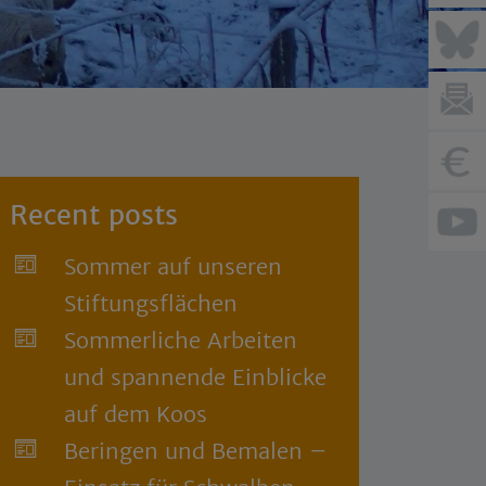
Recent posts
Sommer auf unseren
Stiftungsflächen
Sommerliche Arbeiten
und spannende Einblicke
auf dem Koos
Beringen und Bemalen –