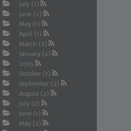
July (1)
June (2)
May (1)
April (1)
March (2)
January (2)
2025
October (1)
September (2)
August (2)
July (2)
June (1)
May (2)