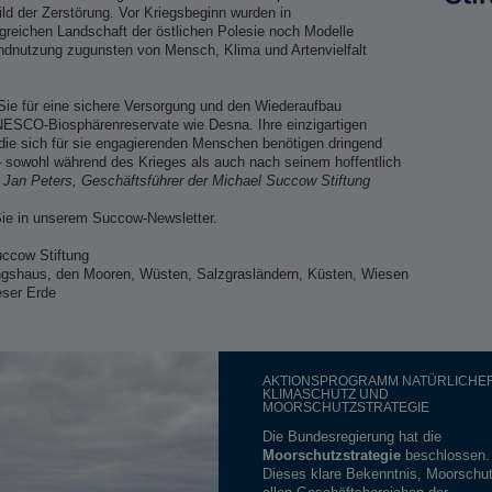
Bild der Zerstörung. Vor Kriegsbeginn wurden in
reichen Landschaft der östlichen Polesie noch Modelle
ndnutzung zugunsten von Mensch, Klima und Artenvielfalt
Sie für eine sichere Versorgung und den Wiederaufbau
NESCO-Biosphärenreservate wie Desna. Ihre einzigartigen
die sich für sie engagierenden Menschen benötigen dringend
 sowohl während des Krieges als auch nach seinem hoffentlich
“
Jan Peters, Geschäftsführer der Michael Succow Stiftung
Sie in unserem Succow-Newsletter.
uccow Stiftung
ngshaus, den Mooren, Wüsten, Salzgrasländern, Küsten, Wiesen
eser Erde
AKTIONSPROGRAMM NATÜRLICHE
KLIMASCHUTZ UND
MOORSCHUTZSTRATEGIE
Die Bundesregierung hat die
Moorschutzstrategie
beschlossen.
Dieses klare Bekenntnis, Moorschut