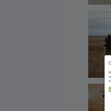
W
n
z