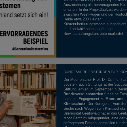
Auszeichnung als hervorragendes Beis
erhalten. In der Projektlaufzeit wurden
zwischen West-Rügen und der Rostoc
Heide etwa 200 Hektar
Küstenüberflutungsmoore ausgedeicht
mit Landwirt*innen langfristige
Bewirtschaftungskonzepte erarbeitet.
BUNDESVERDIENSTORDEN FÜR JOO
Der Moorforscher Prof. Dr. Dr. h.c. Ha
Joosten, auch Stiftungsrat der Succo
Stiftung, erhielt im September in Berli
Bundesverdienstorden
für seine For
und sein Engagement zu
Moor- und
Klimaschutz
. Der Biologe ist Vorreiter
Suche nach Wegen zum Klimaschutz. 
Universität Greifswald hat er das Grei
Moor Centrum mitgegründet, eine der w
gefragtesten Forschungsstellen für de