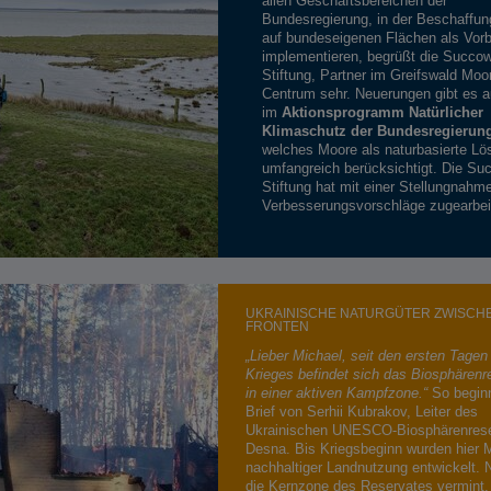
allen Geschäftsbereichen der
Bundesregierung, in der Beschaffun
auf bundeseigenen Flächen als Vorb
implementieren, begrüßt die Succo
Stiftung, Partner im Greifswald Moo
Centrum sehr. Neuerungen gibt es 
im
Aktionsprogramm Natürlicher
Klimaschutz der Bundesregierun
welches Moore als naturbasierte L
umfangreich berücksichtigt. Die Su
Stiftung hat mit einer Stellungnahm
Verbesserungsvorschläge zugearbei
UKRAINISCHE NATURGÜTER ZWISCH
FRONTEN
„Lieber Michael, seit den ersten Tagen
Krieges befindet sich das Biosphärenr
in einer aktiven Kampfzone.“
So beginn
Brief von Serhii Kubrakov, Leiter des
Ukrainischen UNESCO-Biosphärenrese
Desna. Bis Kriegsbeginn wurden hier 
nachhaltiger Landnutzung entwickelt. N
die Kernzone des Reservates vermint,