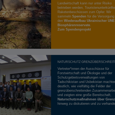
Landwirtschaft kann nur unter Risiko
betrieben werden, Touristenunterkünfte 
Raketenbeschüssen zum Opfer. Wir
sammeln
Spenden
für die Versorgung
den
Wiederaufbau Ukrainischer UN
Biosphärenreservate
.
Zum Spendenprojekt
NATURSCHUTZ GRENZÜBERSCHREIT
Vertreter*innen der Ausschüsse für
Forstwirtschaft und Ökologie und der
Schutzgebietsverwaltungen von
Tadschikistan und Usbekistan machte
deutlich, wie vielfältig die Felder der
grenzüberschreitenden Zusammenarbei
und zeigten eine große Bereitschaft,
Naturschutzmaßnahmen über Gren
hinweg zu diskutieren und zu verhande