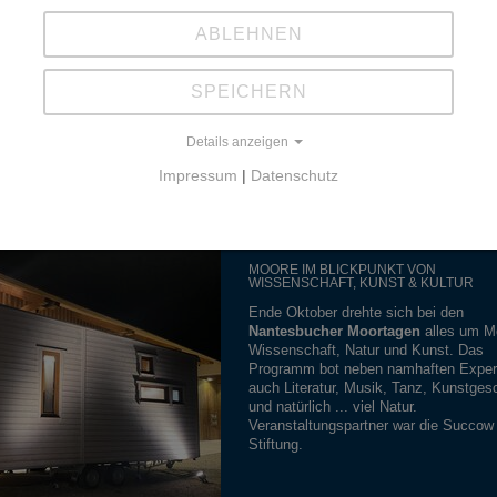
Konferenz “For Peat’s Sake - Strength
peatlands’ targets in the Nature Restor
ABLEHNEN
Law". Den Teilnehmenden stellten die
Projektpartner ihre Empfehlungen in
einem Informationspapier vor. Dieses b
SPEICHERN
die Zielvorgaben für die Restaurierung
Mooren bis 2050 zu erhöhen und ein
Details anzeigen
obligatorisches Monitoring einzuführen
Impressum
|
Datenschutz
MOORE IM BLICKPUNKT VON
WISSENSCHAFT, KUNST & KULTUR
Ende Oktober drehte sich bei den
Nantesbucher Moortagen
alles um Mo
Wissenschaft, Natur und Kunst. Das
Programm bot neben namhaften Exper
auch Literatur, Musik, Tanz, Kunstges
und natürlich ... viel Natur.
Veranstaltungspartner war die Succow
Stiftung.