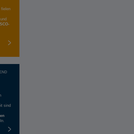
fielen
 und
ESCO-
END
n
t sind
zen
ln.