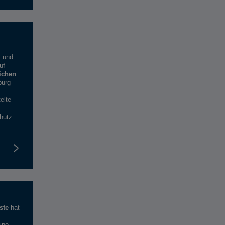
m und
uf
ichen
urg-
elte
hutz
.
ste
hat
ine