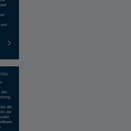
piel
ker
 und
STEN
ns
w
n den
schung
 bei der
An der
fswald
eltweit
n