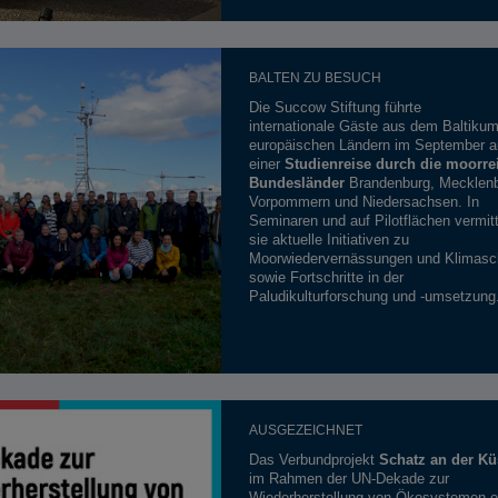
BALTEN ZU BESUCH
Die Succow Stiftung führte
internationale Gäste aus dem Baltiku
europäischen Ländern im September a
einer
Studienreise durch die moorre
Bundesländer
Brandenburg, Mecklenb
Vorpommern und Niedersachsen. In
Seminaren und auf Pilotflächen vermitt
sie aktuelle Initiativen zu
Moorwiedervernässungen und Klimasc
sowie Fortschritte in der
Paludikulturforschung und -umsetzung
AUSGEZEICHNET
Das Verbundprojekt
Schatz an der Kü
im Rahmen der UN-Dekade zur
Wiederherstellung von Ökosystemen e