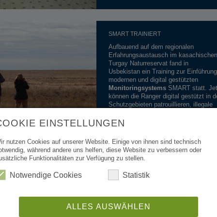
SMART TRAINIERT
Aufbauend auf dem
regionalen
Erfahrungsaustausch im kasachischen 
Turgay Naturreservat
fand in
Usbekistan ein Training zur Einführun
modernen und digital gestützten
Monitoringsystems
SMART statt. Jet
können die Ranger digital gestützt in d
Schutzgebieten patrouillieren, illegale
Aktivitäten aufnehmen und Sichtungen
Spuren von Wildtieren dokumentieren.
COOKIE EINSTELLUNGEN
ir nutzen Cookies auf unserer Website. Einige von ihnen sind technisch
otwendig, während andere uns helfen, diese Website zu verbessern oder
usätzliche Funktionalitäten zur Verfügung zu stellen.
Notwendige Cookies
Statistik
FOR PEAT'S SAKE!
Damit Moorschutzziele im neuen
EU-
Naturwiederherstellungsgesetz
stärk
ALLES AUSWÄHLEN
berücksichtigt werden, veranstaltete di
Succow Stiftung mit Partnern in Brüsse