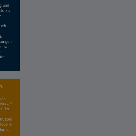
g und
ild zu
w
r
auch
g
,
ösungen
ccow
e
tet.
EN
 des
eservat
t der
rvates
Modelle
un ist