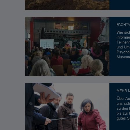
FACHTA
Wie sic
informie
Teilneh
und Umw
Psychol
Museum
MEHR M
Über Au
uns sch
zu den 
bis zur
gutes S