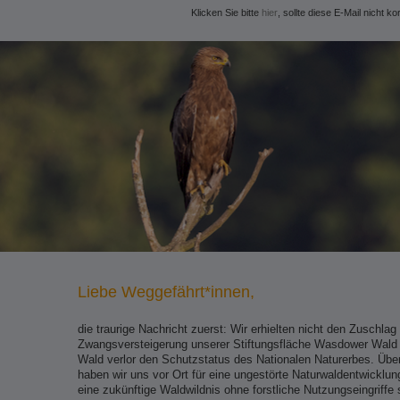
Klicken Sie bitte
hier
, sollte diese E-Mail nicht ko
Liebe Weggefährt*innen,
die traurige Nachricht zuerst: Wir erhielten nicht den Zuschlag 
Zwangsversteigerung unserer Stiftungsfläche Wasdower Wald i
Wald verlor den Schutzstatus des Nationalen Naturerbes. Über
haben wir uns vor Ort für eine ungestörte Naturwaldentwicklun
eine zukünftige Waldwildnis ohne forstliche Nutzungseingriffe