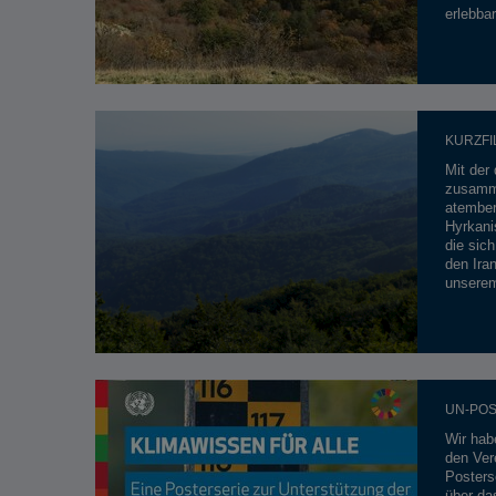
erlebbar
KURZFI
Mit der 
zusamme
atember
Hyrkan
die sic
den Iran
unserem
UN-POS
Wir hab
den Ver
Posters
über das