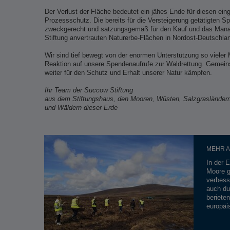
Der Verlust der Fläche bedeutet ein jähes Ende für diesen eing
Prozessschutz. Die bereits für die Versteigerung getätigten S
zweckgerecht und satzungsgemäß für den Kauf und das Mana
Stiftung anvertrauten Naturerbe-Flächen in Nordost-Deutschla
Wir sind tief bewegt von der enormen Unterstützung so vieler
Reaktion auf unsere Spendenaufrufe zur Waldrettung. Gemei
weiter für den Schutz und Erhalt unserer Natur kämpfen.
Ihr Team der Succow Stiftung
aus dem Stiftungshaus, den Mooren, Wüsten, Salzgrasländer
und Wäldern dieser Erde
MEHR A
In der 
Moore g
verbess
auch du
beriete
europäi