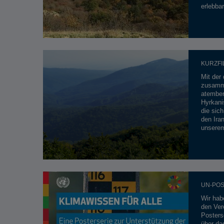
erlebbar
KURZFI
Mit der 
zusamme
atember
Hyrkan
die sic
den Iran
unserem
UN-POS
Wir hab
den Ver
Posters
über das