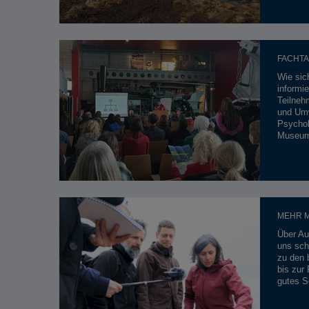
FACHTA
Wie sic
informie
Teilneh
und Umw
Psychol
Museum
MEHR M
Über Au
uns sch
zu den 
bis zur
gutes S