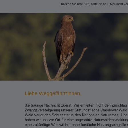
Klicken Sie bitte
hier
, sollte diese E-Mail nicht ko
Liebe Weggefährt*innen,
die traurige Nachricht zuerst: Wir erhielten nicht den Zuschlag 
Zwangsversteigerung unserer Stiftungsfläche Wasdower Wald i
Wald verlor den Schutzstatus des Nationalen Naturerbes. Über
haben wir uns vor Ort für eine ungestörte Naturwaldentwicklun
eine zukünftige Waldwildnis ohne forstliche Nutzungseingriffe