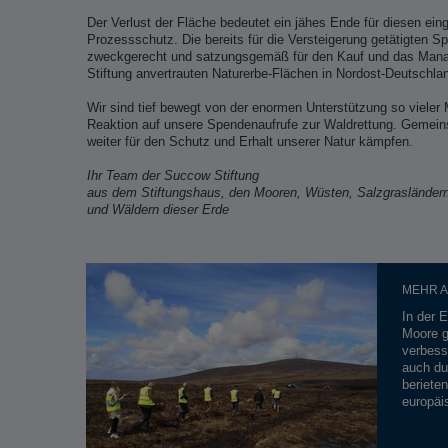
Der Verlust der Fläche bedeutet ein jähes Ende für diesen eing
Prozessschutz. Die bereits für die Versteigerung getätigten S
zweckgerecht und satzungsgemäß für den Kauf und das Mana
Stiftung anvertrauten Naturerbe-Flächen in Nordost-Deutschla
Wir sind tief bewegt von der enormen Unterstützung so vieler
Reaktion auf unsere Spendenaufrufe zur Waldrettung. Gemei
weiter für den Schutz und Erhalt unserer Natur kämpfen.
Ihr Team der Succow Stiftung
aus dem Stiftungshaus, den Mooren, Wüsten, Salzgrasländer
und Wäldern dieser Erde
MEHR A
In der 
Moore g
verbess
auch du
beriete
europäi