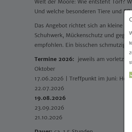
Welt der Moore: Wie entsteht Torf? W
Und welche besonderen Tiere und Pfla
Das Angebot richtet sich an kleine u
W
Schuhwerk, Mückenschutz und gegebe
t
empfohlen. Ein bisschen schmutzig dü
z
Termine 2026:
jeweils am vorletzte
s
Oktober
17.06.2026
| Treffpunkt im Juni: He
22.07.2026
19.08.2026
23.09.2026
21.10.2026
Dauer:
ca. 1,5 Stunden