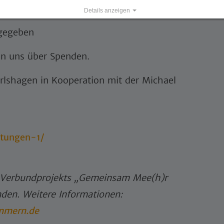
Details anzeigen
Impressum
|
Datenschutz
 gegeben
uen uns über Spenden.
lshagen in Kooperation mit der Michael
ltungen-1/
s Verbundprojekts „Gemeinsam Mee(h)r
en. Weitere Informationen:
ommern.de