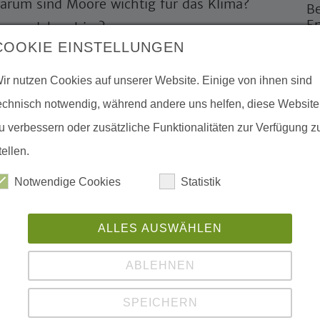
arum sind Moore wichtig für das Klima?
Be
En
nzen leben hier?
Da
COOKIE EINSTELLUNGEN
nd große Moorentdecker*innen. Festes
K
ir nutzen Cookies auf unserer Website. Einige von ihnen sind
nenfalls ein kleines Handtuch werden
i
echnisch notwendig, während andere uns helfen, diese Website
rfen wir dabei ruhig werden.
Te
u verbessern oder zusätzliche Funktionalitäten zur Verfügung z
A
n Mittwoch des Monats von Juni bis
tellen.
Notwendige Cookies
Statistik
inrich-Heine-Schule Karlshagen
ALLES AUSWÄHLEN
ABLEHNEN
SPEICHERN