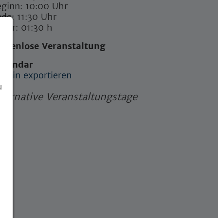
ginn: 10:00 Uhr
de: 11:30 Uhr
uer: 01:30 h
ostenlose Veranstaltung
Calendar
rmin exportieren
u
lternative Veranstaltungstage