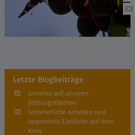
Letzte Blogbeiträge
Sommer auf unseren
Stiftungsflächen
Sommerliche Arbeiten und
spannende Einblicke auf dem
Koos