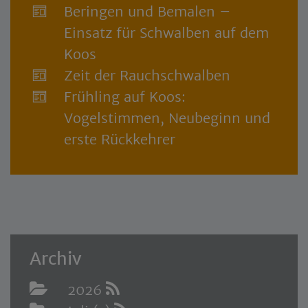
Beringen und Bemalen –
Einsatz für Schwalben auf dem
Koos
Zeit der Rauchschwalben
Frühling auf Koos:
Vogelstimmen, Neubeginn und
erste Rückkehrer
Archiv
2026